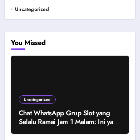
Uncategorized
You Missed
Uncategorized
Chat WhatsApp Grup Slot yang
Selalu Ramai Jam 1 Malam: Ini yang
Mereka Omongin