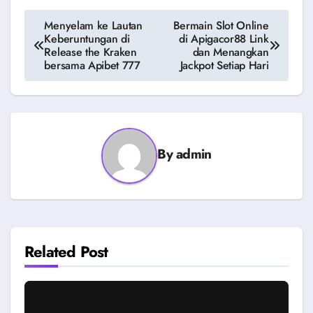
Post
Menyelam ke Lautan
Bermain Slot Online
Keberuntungan di
di Apigacor88 Link
navigation
Release the Kraken
dan Menangkan
bersama Apibet 777
Jackpot Setiap Hari
By
admin
Related Post