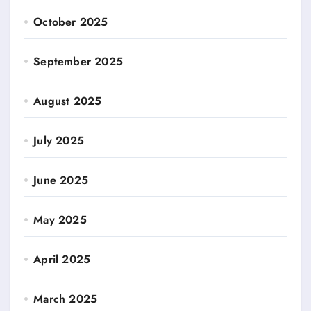
October 2025
September 2025
August 2025
July 2025
June 2025
May 2025
April 2025
March 2025