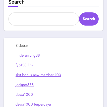
Search
Search
Sidebar
misteruntung88
fyp138 link
slot bonus new member 100
jackpot338
dewa1000
dewa1000 terpercaya