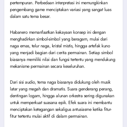
pertempuran. Perbedaan interpretasi ini memungkinkan
pengembang game menciptakan variasi yang sangat luas
dalam satu tema besar.
Habanero memanfaatkan kekayaan konsep ini dengan
menghadirkan simbol-simbol yang beragam, mulai dari
naga emas, telur naga, kristal mistis, hingga artefak kuno
yang menjadi bagian dari cerita permainan. Setiap simbol
biasanya memiliki nilai dan fungsi tertentu yang mendukung
mekanisme permainan secara keseluruhan.
Dari sisi audio, tema naga biasanya didukung oleh musik
latar yang megah dan dramatis. Suara genderang perang,
dentingan logam, hingga alunan orkestra sering digunakan
untuk memperkuat suasana epik. Efek suara ini membantu
menciptakan ketegangan sekaligus antusiasme ketika fitur-
fitur tertentu mulai aktif di dalam permainan.