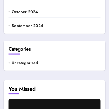
October 2024
September 2024
Categories
Uncategorized
You Missed