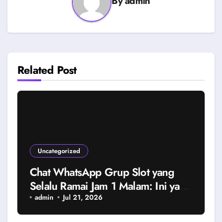
By
admin
Related Post
Uncategorized
Chat WhatsApp Grup Slot yang
Selalu Ramai Jam 1 Malam: Ini yang
Mereka Omongin
admin
Jul 21, 2026