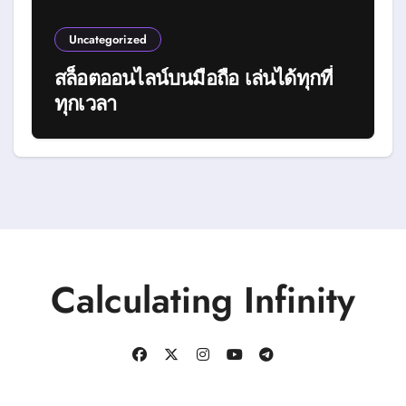
Uncategorized
สล็อตออนไลน์บนมือถือ เล่นได้ทุกที่
ทุกเวลา
Calculating Infinity