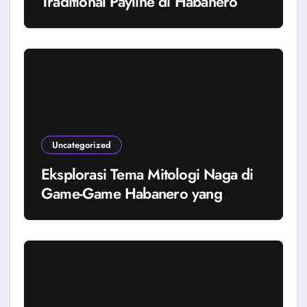
Traditional Payline di Habanero
Uncategorized
Eksplorasi Tema Mitologi Naga di
Game-Game Habanero yang
Tersedia di Slot