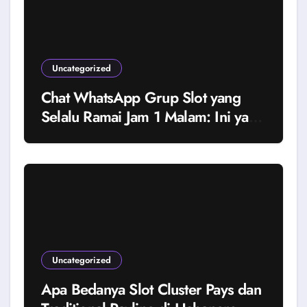
Uncategorized
Chat WhatsApp Grup Slot yang
Selalu Ramai Jam 1 Malam: Ini yang
Mereka Omongin
Uncategorized
Apa Bedanya Slot Cluster Pays dan