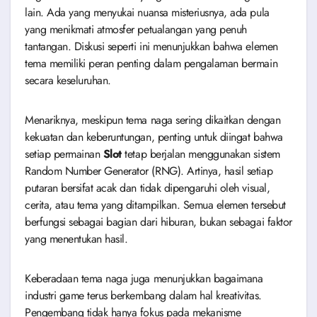
lain. Ada yang menyukai nuansa misteriusnya, ada pula
yang menikmati atmosfer petualangan yang penuh
tantangan. Diskusi seperti ini menunjukkan bahwa elemen
tema memiliki peran penting dalam pengalaman bermain
secara keseluruhan.
Menariknya, meskipun tema naga sering dikaitkan dengan
kekuatan dan keberuntungan, penting untuk diingat bahwa
setiap permainan
Slot
tetap berjalan menggunakan sistem
Random Number Generator (RNG). Artinya, hasil setiap
putaran bersifat acak dan tidak dipengaruhi oleh visual,
cerita, atau tema yang ditampilkan. Semua elemen tersebut
berfungsi sebagai bagian dari hiburan, bukan sebagai faktor
yang menentukan hasil.
Keberadaan tema naga juga menunjukkan bagaimana
industri game terus berkembang dalam hal kreativitas.
Pengembang tidak hanya fokus pada mekanisme