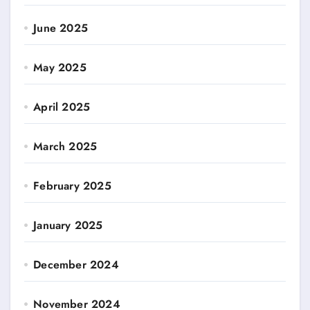
June 2025
May 2025
April 2025
March 2025
February 2025
January 2025
December 2024
November 2024