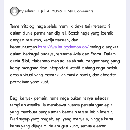
By admin
Jul 4, 2026
No Comments
Tema mitologi naga selalu memiliki daya tarik tersendiri
dalam dunia permainan digital. Sosok naga yang identik
dengan kekuatan, kebijaksanaan, dan
keberuntungan
https://wallet.pgdemon.co/
sering diangkat
dalam berbagai budaya, terutama Asia dan Eropa. Dalam
dunia
Slot
, Habanero menjadi salah satu pengembang yang
kerap menghadirkan interpretasi kreatif tentang naga melalui
desain visual yang menarik, animasi dinamis, dan atmosfer
permainan yang kuat.
Bagi banyak pemain, tema naga bukan hanya sekadar
tampilan estetika. Ia membawa nuansa petualangan epik
yang membuat pengalaman bermain terasa lebih imersif.
Dari sayap yang megah, api yang menyala, hingga harta
karun yang dijaga di dalam gua kuno, semua elemen