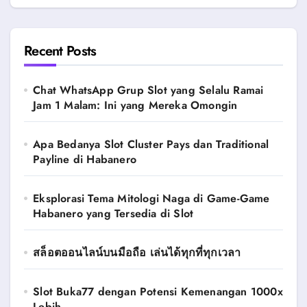
Recent Posts
Chat WhatsApp Grup Slot yang Selalu Ramai
Jam 1 Malam: Ini yang Mereka Omongin
Apa Bedanya Slot Cluster Pays dan Traditional
Payline di Habanero
Eksplorasi Tema Mitologi Naga di Game-Game
Habanero yang Tersedia di Slot
สล็อตออนไลน์บนมือถือ เล่นได้ทุกที่ทุกเวลา
Slot Buka77 dengan Potensi Kemenangan 1000x
Lebih