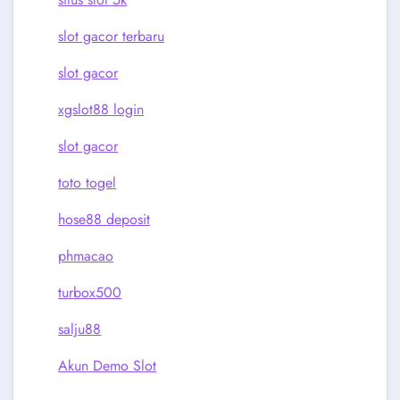
slot gacor terbaru
slot gacor
xgslot88 login
slot gacor
toto togel
hose88 deposit
phmacao
turbox500
salju88
Akun Demo Slot