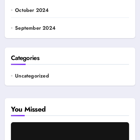
October 2024
September 2024
Categories
Uncategorized
You Missed