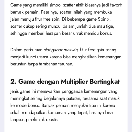
Game yang memiliki simbol scatter aktif biasanya jadi favorit
banyak pemain. Pasalnya, scatter inilah yang membuka
jalan menuju fitur free spin. Di beberapa game Spinix,
scatter cukup sering muncul dalam jumlah dua atau tiga,
sehingga memberi harapan besar untuk memicu bonus.
Dalam perburuan
slot gacor maxwin
, fitur free spin sering
menjadi kunci utama karena bisa menghasilkan kemenangan
beruntun tanpa tambahan taruhan.
2. Game dengan Multiplier Bertingkat
Jenis game ini menawarkan pengganda kemenangan yang
meningkat seiring berjalannya putaran, terutama saat masuk
ke mode bonus. Banyak pemain menyukai tipe ini karena
sekali mendapatkan kombinasi yang tepat, hasilnya bisa
langsung melonjak drastis.