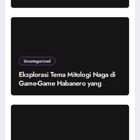
Uncategorized
Eksplorasi Tema Mitologi Naga di
Game-Game Habanero yang
Tersedia di Slot