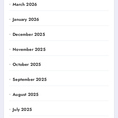
March 2026
January 2026
December 2025
November 2025
October 2025
September 2025
August 2025
July 2025