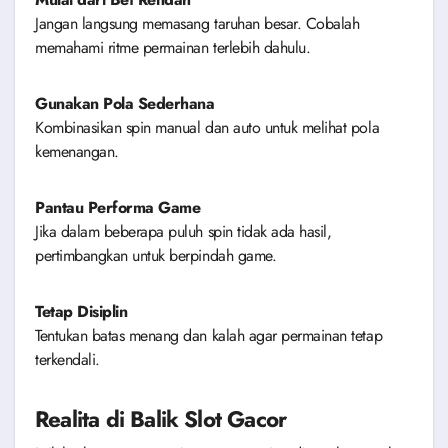
Jangan langsung memasang taruhan besar. Cobalah
memahami ritme permainan terlebih dahulu.
Gunakan Pola Sederhana
Kombinasikan spin manual dan auto untuk melihat pola
kemenangan.
Pantau Performa Game
Jika dalam beberapa puluh spin tidak ada hasil,
pertimbangkan untuk berpindah game.
Tetap Disiplin
Tentukan batas menang dan kalah agar permainan tetap
terkendali.
Realita di Balik Slot Gacor