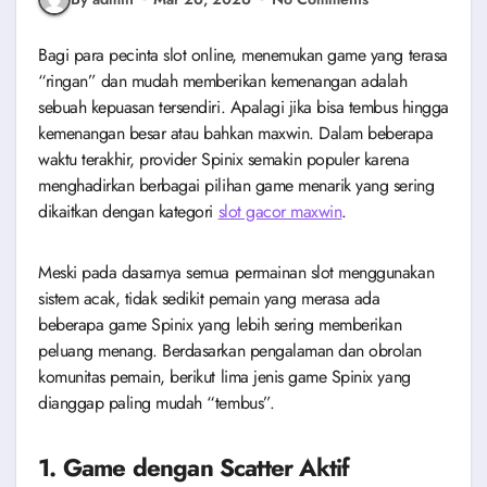
Bagi para pecinta slot online, menemukan game yang terasa
“ringan” dan mudah memberikan kemenangan adalah
sebuah kepuasan tersendiri. Apalagi jika bisa tembus hingga
kemenangan besar atau bahkan maxwin. Dalam beberapa
waktu terakhir, provider Spinix semakin populer karena
menghadirkan berbagai pilihan game menarik yang sering
dikaitkan dengan kategori
slot gacor maxwin
.
Meski pada dasarnya semua permainan slot menggunakan
sistem acak, tidak sedikit pemain yang merasa ada
beberapa game Spinix yang lebih sering memberikan
peluang menang. Berdasarkan pengalaman dan obrolan
komunitas pemain, berikut lima jenis game Spinix yang
dianggap paling mudah “tembus”.
1. Game dengan Scatter Aktif