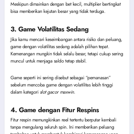
Meskipun dimainkan dengan bet kecil, multiplier bertingkat
bisa memberikan kejutan besar yang tidak terduga.
3. Game Volatilitas Sedang
Jika kamu mencari keseimbangan antara risiko dan peluang,
game dengan volatilitas sedang adalah pilihan tepat.
Kemenangan mungkin tidak selalu besar, tetapi cukup sering
muncul untuk menjaga saldo tetap stabil.
Game seperti ini sering disebut sebagai “pemanasan”
sebelum mencoba game dengan volatilitas lebih tinggi
dalam kategori
slot gacor maxwin
.
4. Game dengan Fitur Respins
Fitur respin memungkinkan reel tertentu berputar kembali
tanpa mengulang seluruh spin. Ini memberikan peluang