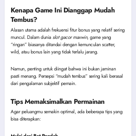
Kenapa Game Ini Dianggap Mudah
Tembus?
Alasan utama adalah frekuensi fitur bonus yang relatif sering
muncul. Dalam dunia
slot gacor maxwin
, game yang
“ringan” biasanya ditandai dengan kemunculan scatter,
wild, atau bonus lain yang tidak terlalu jarang.
Namun, penting untuk diingat bahwa ini bukan jaminan
pasti menang. Persepsi “mudah tembus” sering kali berasal
dari pengalaman subjektif pemain.
Tips Memaksimalkan Permainan
Agar peluangmu semakin optimal, ada beberapa tips yang
bisa diterapkan:
Mulai dari Bet Rendah