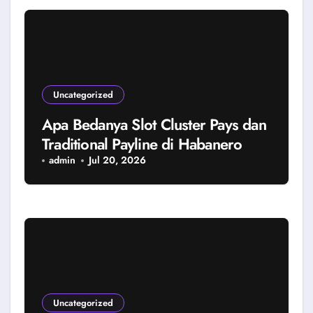
Uncategorized
Apa Bedanya Slot Cluster Pays dan
Traditional Payline di Habanero
admin
Jul 20, 2026
Uncategorized