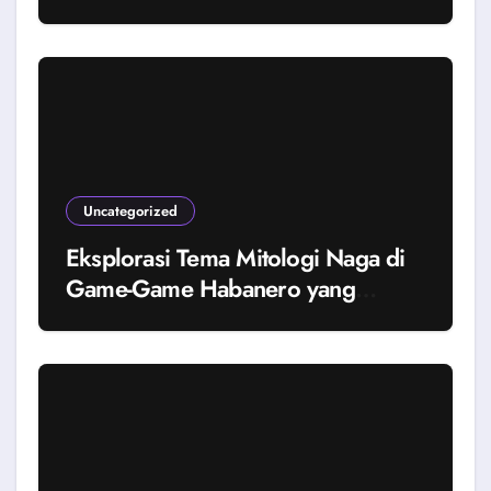
Uncategorized
Eksplorasi Tema Mitologi Naga di
Game-Game Habanero yang
Tersedia di Slot