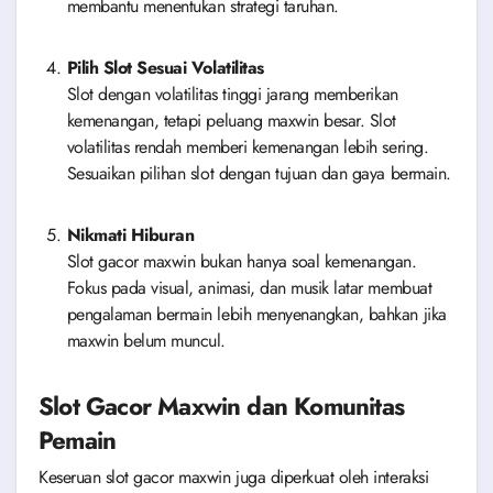
membantu menentukan strategi taruhan.
Pilih Slot Sesuai Volatilitas
Slot dengan volatilitas tinggi jarang memberikan
kemenangan, tetapi peluang maxwin besar. Slot
volatilitas rendah memberi kemenangan lebih sering.
Sesuaikan pilihan slot dengan tujuan dan gaya bermain.
Nikmati Hiburan
Slot gacor maxwin bukan hanya soal kemenangan.
Fokus pada visual, animasi, dan musik latar membuat
pengalaman bermain lebih menyenangkan, bahkan jika
maxwin belum muncul.
Slot Gacor Maxwin dan Komunitas
Pemain
Keseruan slot gacor maxwin juga diperkuat oleh interaksi