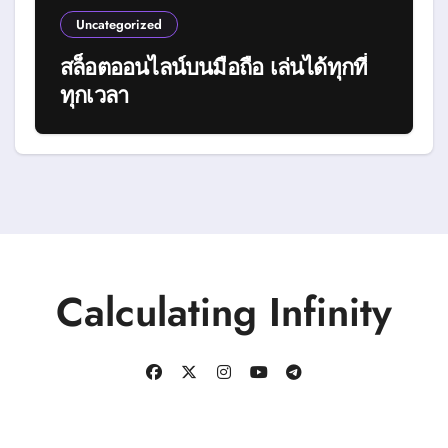
Uncategorized
สล็อตออนไลน์บนมือถือ เล่นได้ทุกที่
ทุกเวลา
Calculating Infinity