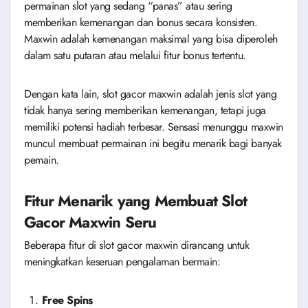
permainan slot yang sedang “panas” atau sering
memberikan kemenangan dan bonus secara konsisten.
Maxwin adalah kemenangan maksimal yang bisa diperoleh
dalam satu putaran atau melalui fitur bonus tertentu.
Dengan kata lain, slot gacor maxwin adalah jenis slot yang
tidak hanya sering memberikan kemenangan, tetapi juga
memiliki potensi hadiah terbesar. Sensasi menunggu maxwin
muncul membuat permainan ini begitu menarik bagi banyak
pemain.
Fitur Menarik yang Membuat Slot
Gacor Maxwin Seru
Beberapa fitur di slot gacor maxwin dirancang untuk
meningkatkan keseruan pengalaman bermain:
Free Spins