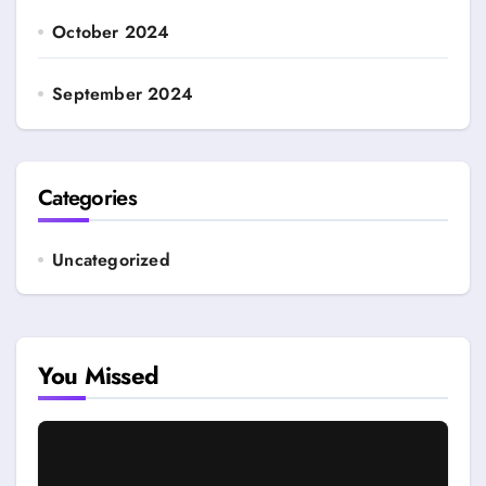
October 2024
September 2024
Categories
Uncategorized
You Missed