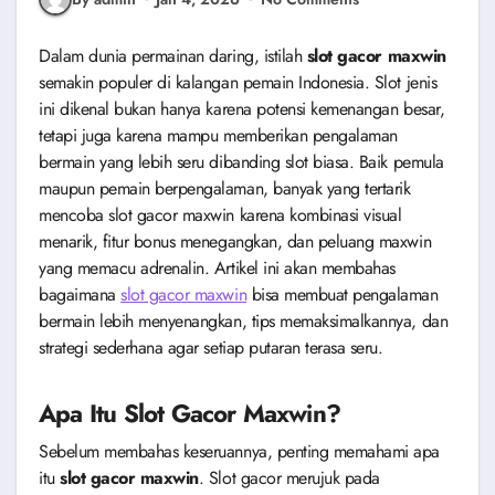
Dalam dunia permainan daring, istilah
slot gacor maxwin
semakin populer di kalangan pemain Indonesia. Slot jenis
ini dikenal bukan hanya karena potensi kemenangan besar,
tetapi juga karena mampu memberikan pengalaman
bermain yang lebih seru dibanding slot biasa. Baik pemula
maupun pemain berpengalaman, banyak yang tertarik
mencoba slot gacor maxwin karena kombinasi visual
menarik, fitur bonus menegangkan, dan peluang maxwin
yang memacu adrenalin. Artikel ini akan membahas
bagaimana
slot gacor maxwin
bisa membuat pengalaman
bermain lebih menyenangkan, tips memaksimalkannya, dan
strategi sederhana agar setiap putaran terasa seru.
Apa Itu Slot Gacor Maxwin?
Sebelum membahas keseruannya, penting memahami apa
itu
slot gacor maxwin
. Slot gacor merujuk pada