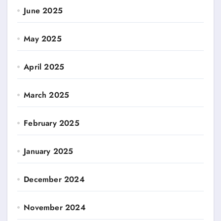
June 2025
May 2025
April 2025
March 2025
February 2025
January 2025
December 2024
November 2024