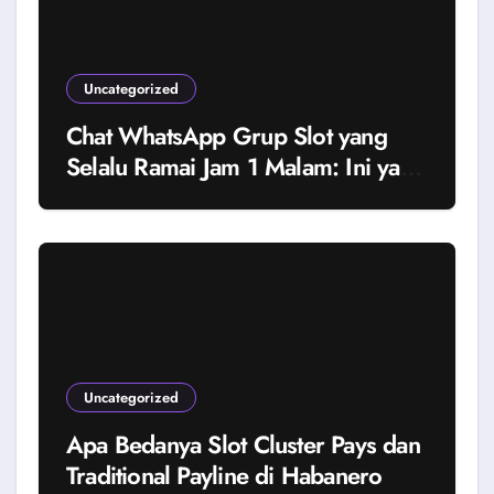
Uncategorized
Chat WhatsApp Grup Slot yang
Selalu Ramai Jam 1 Malam: Ini yang
Mereka Omongin
Uncategorized
Apa Bedanya Slot Cluster Pays dan
Traditional Payline di Habanero