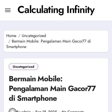
Skip
Calculating Infinity
to
content
Home
Uncategorized
Bermain Mobile: Pengalaman Main Gacor77 di
Smartphone
Uncategorized
Bermain Mobile:
Pengalaman Main Gacor77
di Smartphone
By admin
Sep 18, 2025
No Comments