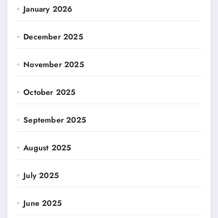
January 2026
December 2025
November 2025
October 2025
September 2025
August 2025
July 2025
June 2025