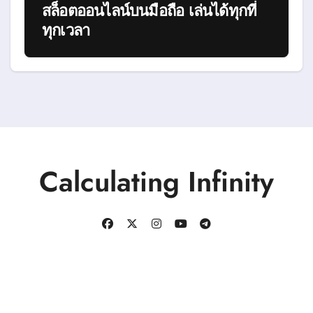
สล็อตออนไลน์บนมือถือ เล่นได้ทุกที่
ทุกเวลา
Calculating Infinity
Copyright © All rights reserved
|
BlogData
by
Themeansar
.