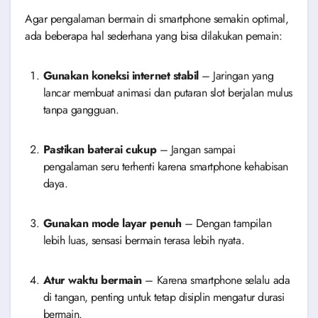
Agar pengalaman bermain di smartphone semakin optimal,
ada beberapa hal sederhana yang bisa dilakukan pemain:
Gunakan koneksi internet stabil
– Jaringan yang
lancar membuat animasi dan putaran slot berjalan mulus
tanpa gangguan.
Pastikan baterai cukup
– Jangan sampai
pengalaman seru terhenti karena smartphone kehabisan
daya.
Gunakan mode layar penuh
– Dengan tampilan
lebih luas, sensasi bermain terasa lebih nyata.
Atur waktu bermain
– Karena smartphone selalu ada
di tangan, penting untuk tetap disiplin mengatur durasi
bermain.