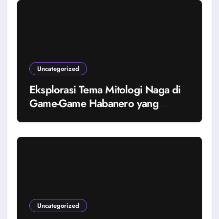
Uncategorized
Eksplorasi Tema Mitologi Naga di
Game-Game Habanero yang
Tersedia di Slot
Uncategorized