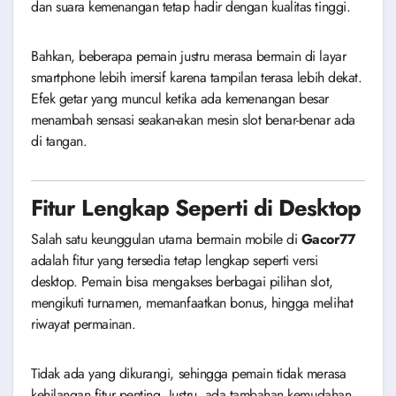
dan suara kemenangan tetap hadir dengan kualitas tinggi.
Bahkan, beberapa pemain justru merasa bermain di layar
smartphone lebih imersif karena tampilan terasa lebih dekat.
Efek getar yang muncul ketika ada kemenangan besar
menambah sensasi seakan-akan mesin slot benar-benar ada
di tangan.
Fitur Lengkap Seperti di Desktop
Salah satu keunggulan utama bermain mobile di
Gacor77
adalah fitur yang tersedia tetap lengkap seperti versi
desktop. Pemain bisa mengakses berbagai pilihan slot,
mengikuti turnamen, memanfaatkan bonus, hingga melihat
riwayat permainan.
Tidak ada yang dikurangi, sehingga pemain tidak merasa
kehilangan fitur penting. Justru, ada tambahan kemudahan