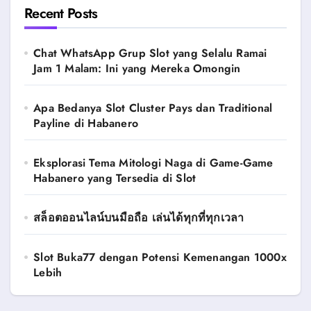
Recent Posts
Chat WhatsApp Grup Slot yang Selalu Ramai
Jam 1 Malam: Ini yang Mereka Omongin
Apa Bedanya Slot Cluster Pays dan Traditional
Payline di Habanero
Eksplorasi Tema Mitologi Naga di Game-Game
Habanero yang Tersedia di Slot
สล็อตออนไลน์บนมือถือ เล่นได้ทุกที่ทุกเวลา
Slot Buka77 dengan Potensi Kemenangan 1000x
Lebih