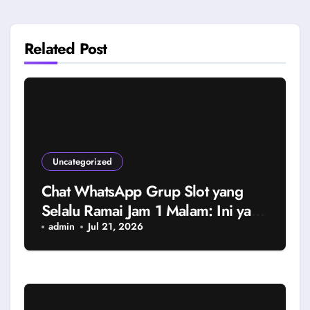
Related Post
Uncategorized
Chat WhatsApp Grup Slot yang
Selalu Ramai Jam 1 Malam: Ini yang
Mereka Omongin
admin
Jul 21, 2026