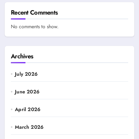
Recent Comments
No comments to show.
Archives
July 2026
June 2026
April 2026
March 2026