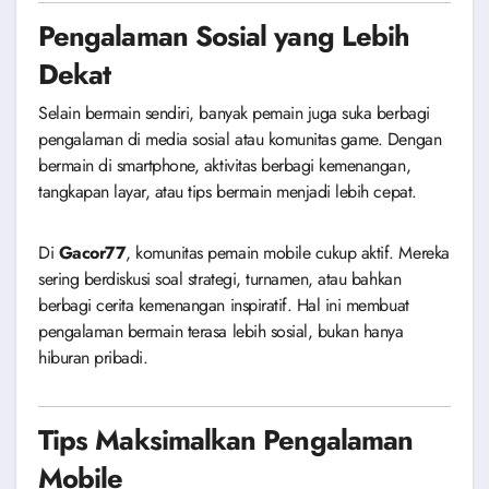
Pengalaman Sosial yang Lebih
Dekat
Selain bermain sendiri, banyak pemain juga suka berbagi
pengalaman di media sosial atau komunitas game. Dengan
bermain di smartphone, aktivitas berbagi kemenangan,
tangkapan layar, atau tips bermain menjadi lebih cepat.
Di
Gacor77
, komunitas pemain mobile cukup aktif. Mereka
sering berdiskusi soal strategi, turnamen, atau bahkan
berbagi cerita kemenangan inspiratif. Hal ini membuat
pengalaman bermain terasa lebih sosial, bukan hanya
hiburan pribadi.
Tips Maksimalkan Pengalaman
Mobile