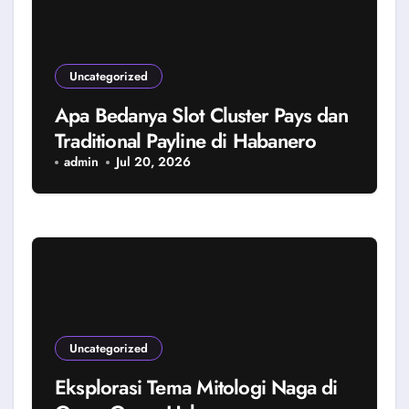
Uncategorized
Apa Bedanya Slot Cluster Pays dan
Traditional Payline di Habanero
admin
Jul 20, 2026
Uncategorized
Eksplorasi Tema Mitologi Naga di