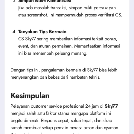
Simpan Bukti Komunikasi
Jika ada masalah transaksi, simpan bukti percakapan
atau screenshot. Ini mempermudah proses verifikasi CS.
Tanyakan Tips Bermain
CS Sky77 sering memberikan informasi terkait bonus,
event, dan aturan permainan. Memanfaatkan informasi
ini bisa menambah peluang menang.
Dengan tips ini, pengalaman bermain di Sky77 bisa lebih
menyenangkan dan bebas dari hambatan teknis.
Kesimpulan
Pelayanan customer service profesional 24 jam di
Sky77
menjadi salah satu faktor utama mengapa platform ini
begitu diminati. Respons cepat, solusi tepat, dan sikap
ramah membuat setiap pemain merasa aman dan nyaman.