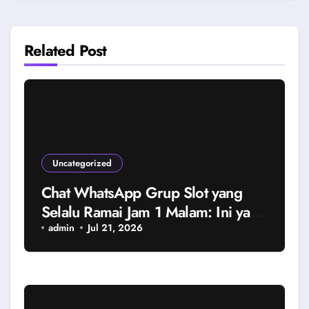
Related Post
Uncategorized
Chat WhatsApp Grup Slot yang
Selalu Ramai Jam 1 Malam: Ini yang
Mereka Omongin
admin
Jul 21, 2026