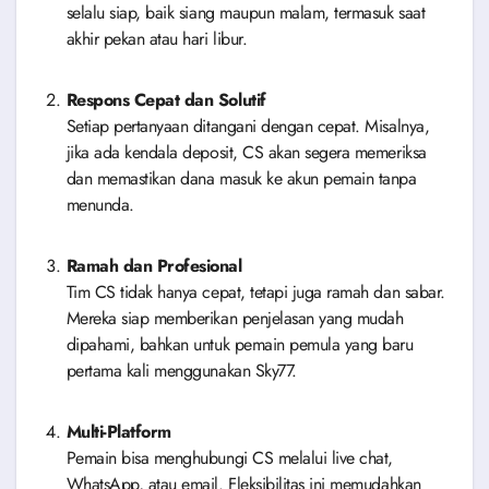
selalu siap, baik siang maupun malam, termasuk saat
akhir pekan atau hari libur.
Respons Cepat dan Solutif
Setiap pertanyaan ditangani dengan cepat. Misalnya,
jika ada kendala deposit, CS akan segera memeriksa
dan memastikan dana masuk ke akun pemain tanpa
menunda.
Ramah dan Profesional
Tim CS tidak hanya cepat, tetapi juga ramah dan sabar.
Mereka siap memberikan penjelasan yang mudah
dipahami, bahkan untuk pemain pemula yang baru
pertama kali menggunakan Sky77.
Multi-Platform
Pemain bisa menghubungi CS melalui live chat,
WhatsApp, atau email. Fleksibilitas ini memudahkan