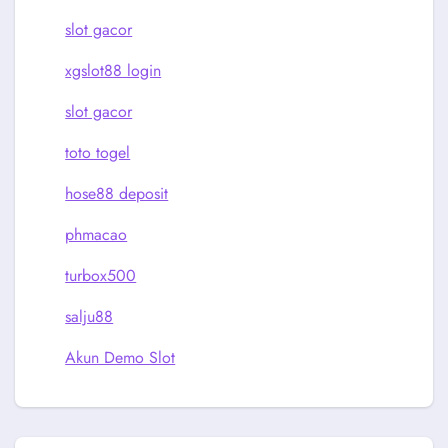
slot gacor
xgslot88 login
slot gacor
toto togel
hose88 deposit
phmacao
turbox500
salju88
Akun Demo Slot