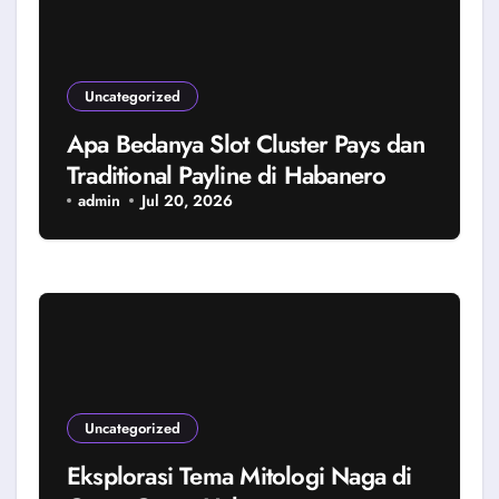
Uncategorized
Apa Bedanya Slot Cluster Pays dan
Traditional Payline di Habanero
admin
Jul 20, 2026
Uncategorized
Eksplorasi Tema Mitologi Naga di