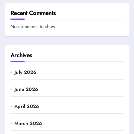
Recent Comments
No comments to show.
Archives
July 2026
June 2026
April 2026
March 2026