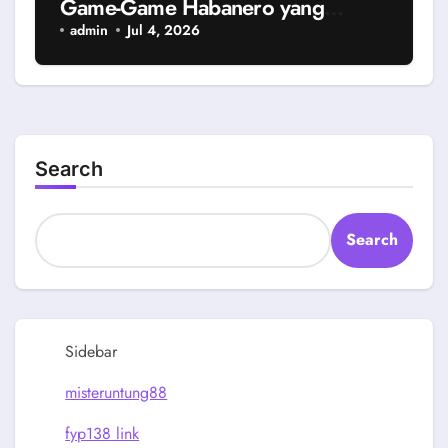
Game-Game Habanero yang
Tersedia di Slot
admin
Jul 4, 2026
Search
Search
Sidebar
misteruntung88
fyp138 link