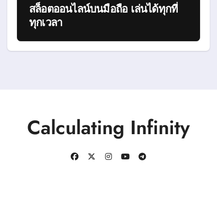
สล็อตออนไลน์บนมือถือ เล่นได้ทุกที่
ทุกเวลา
Calculating Infinity
Copyright © All rights reserved
|
BlogData
by
Themeansar
.