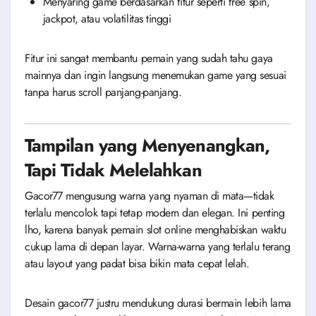
Menyaring game berdasarkan fitur seperti free spin,
jackpot, atau volatilitas tinggi
Fitur ini sangat membantu pemain yang sudah tahu gaya
mainnya dan ingin langsung menemukan game yang sesuai
tanpa harus scroll panjang-panjang.
Tampilan yang Menyenangkan,
Tapi Tidak Melelahkan
Gacor77 mengusung warna yang nyaman di mata—tidak
terlalu mencolok tapi tetap modern dan elegan. Ini penting
lho, karena banyak pemain slot online menghabiskan waktu
cukup lama di depan layar. Warna-warna yang terlalu terang
atau layout yang padat bisa bikin mata cepat lelah.
Desain gacor77 justru mendukung durasi bermain lebih lama