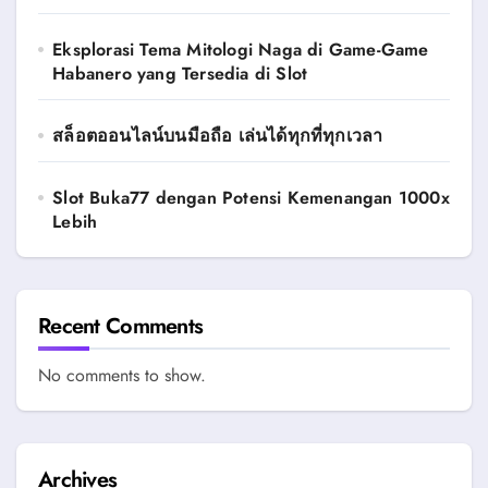
Eksplorasi Tema Mitologi Naga di Game-Game
Habanero yang Tersedia di Slot
สล็อตออนไลน์บนมือถือ เล่นได้ทุกที่ทุกเวลา
Slot Buka77 dengan Potensi Kemenangan 1000x
Lebih
Recent Comments
No comments to show.
Archives