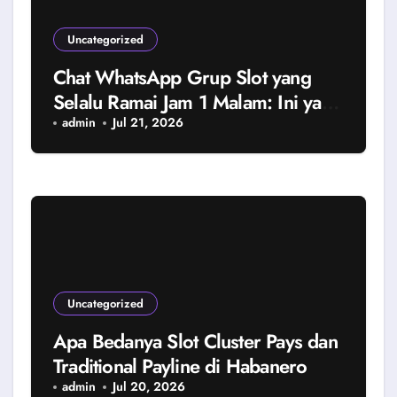
Uncategorized
Chat WhatsApp Grup Slot yang
Selalu Ramai Jam 1 Malam: Ini yang
Mereka Omongin
admin
Jul 21, 2026
Uncategorized
Apa Bedanya Slot Cluster Pays dan
Traditional Payline di Habanero
admin
Jul 20, 2026