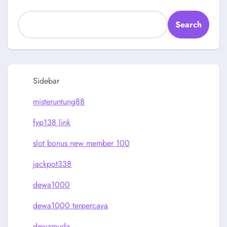
Search
Sidebar
misteruntung88
fyp138 link
slot bonus new member 100
jackpot338
dewa1000
dewa1000 terpercaya
dewamuda