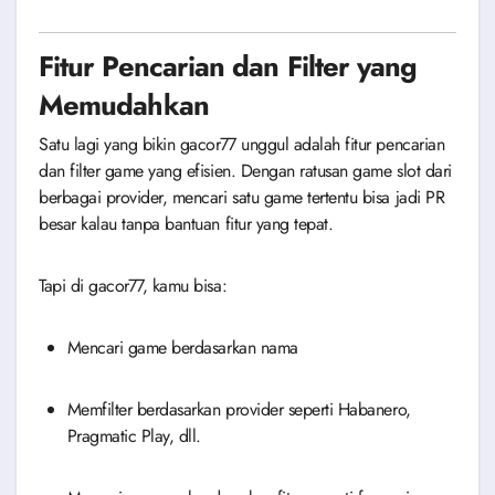
Fitur Pencarian dan Filter yang
Memudahkan
Satu lagi yang bikin gacor77 unggul adalah fitur pencarian
dan filter game yang efisien. Dengan ratusan game slot dari
berbagai provider, mencari satu game tertentu bisa jadi PR
besar kalau tanpa bantuan fitur yang tepat.
Tapi di gacor77, kamu bisa:
Mencari game berdasarkan nama
Memfilter berdasarkan provider seperti Habanero,
Pragmatic Play, dll.