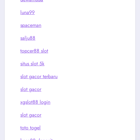
luna99
spaceman
salju88
topcer88 slot
situs slot 5k
slot gacor terbaru
slot gacor
xgslot88 login
slot gacor
toto togel