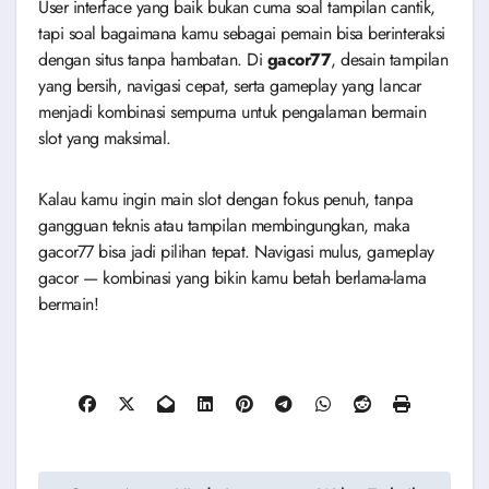
User interface yang baik bukan cuma soal tampilan cantik,
tapi soal bagaimana kamu sebagai pemain bisa berinteraksi
dengan situs tanpa hambatan. Di
gacor77
, desain tampilan
yang bersih, navigasi cepat, serta gameplay yang lancar
menjadi kombinasi sempurna untuk pengalaman bermain
slot yang maksimal.
Kalau kamu ingin main slot dengan fokus penuh, tanpa
gangguan teknis atau tampilan membingungkan, maka
gacor77 bisa jadi pilihan tepat. Navigasi mulus, gameplay
gacor — kombinasi yang bikin kamu betah berlama-lama
bermain!