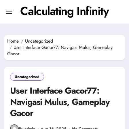
Skip
Calculating Infinity
to
content
Home
Uncategorized
User Interface Gacor77: Navigasi Mulus, Gameplay
Gacor
Uncategorized
User Interface Gacor77:
Navigasi Mulus, Gameplay
Gacor
By admin
Aug 16, 2025
No Comments